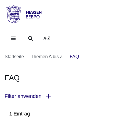
Direkt zum Kopf der Se
Direkt zum Inhalt
Direkt zum Fuß der Sei
Hessen
-
BEBPO
A-Z
Startseite
Themen A bis Z
FAQ
FAQ
Filter anwenden
1 Eintrag